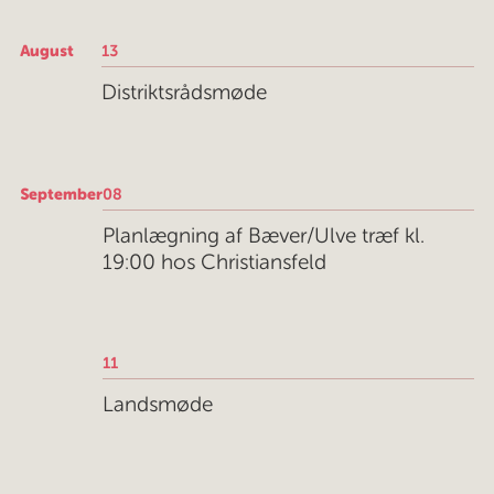
August
13
Distriktsrådsmøde
September
08
Planlægning af Bæver/Ulve træf kl.
19:00 hos Christiansfeld
11
Landsmøde