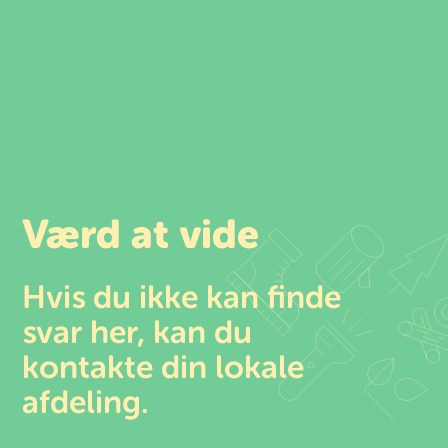
Spring
til
indhold
Værd at vide
Hvis du ikke kan finde
svar her, kan du
kontakte din lokale
afdeling.